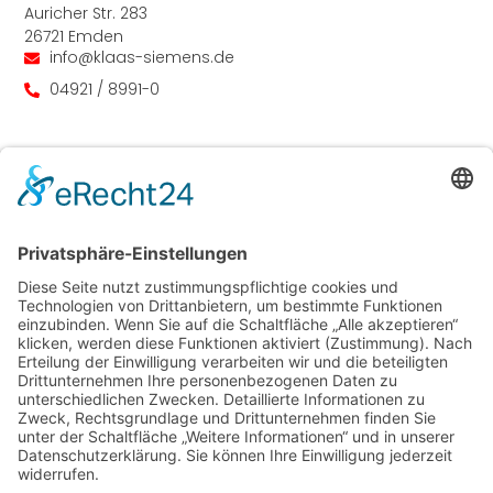
Auricher Str. 283
26721 Emden
info@klaas-siemens.de
04921 / 8991-0
Leistungen
Brückenbau
Stahlwasserbau
Industrieller Stahlbau
Sonderkonstruktionen
Offshore
Links
Aktuelles
Kontakt