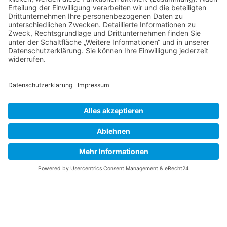
Brückenbau
Stahlwasserbau
Industrieller Stahlbau
Sonderkonstruktionen
Offshore
Links
Aktuelles
Kontakt
Leistungen
Presse
Unternehmen
Unternehmensgrundsatz
Zertifikate